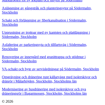
Markarbeten för ny lekplats och sittytor på Södermalm
Anläggning av gångstråk och planteringsytor på Södermalm,
Stockholm
Schakt och förläggning av fiberkanalisation i Södermalm,
Stockholm
Upprustning av trottoar med ny kantsten och plattläggning i
Södermalm, Stockholm
Asfaltering av parkeringsyta och tillfartsväg i Södermalm,
Stockholm
Renovering av innergård med granittrappa och stödmur i
Södermalm, Stockholm
VA-schakt och byte av servisledningar på Södermalm, Stockholm
Omgrävning och dränering runt källarvägg med isolerskivor och
dränrör i Mälarhöjden, Stockholm, Stockholms län
Modernisering av husdränering med isolerskivor och nya
dräneringsrör i Bagarmossen, Stockholm, Stockholms län
© 2026