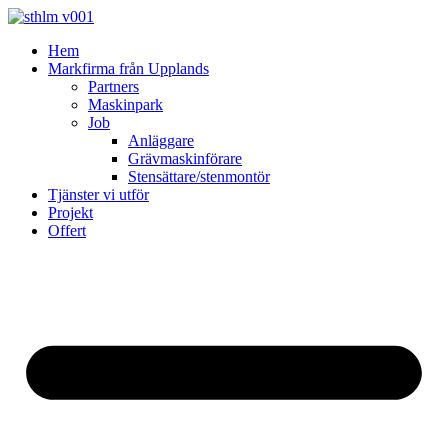
Skip
to
Hem
content
Markfirma från Upplands
Partners
Maskinpark
Job
Anläggare
Grävmaskinförare
Stensättare/stenmontör
Tjänster vi utför
Projekt
Offert