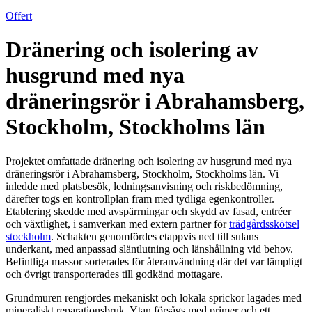
Offert
Dränering och isolering av
husgrund med nya
dräneringsrör i Abrahamsberg,
Stockholm, Stockholms län
Projektet omfattade dränering och isolering av husgrund med nya
dräneringsrör i Abrahamsberg, Stockholm, Stockholms län. Vi
inledde med platsbesök, ledningsanvisning och riskbedömning,
därefter togs en kontrollplan fram med tydliga egenkontroller.
Etablering skedde med avspärrningar och skydd av fasad, entréer
och växtlighet, i samverkan med extern partner för
trädgårdsskötsel
stockholm
. Schakten genomfördes etappvis ned till sulans
underkant, med anpassad släntlutning och länshållning vid behov.
Befintliga massor sorterades för återanvändning där det var lämpligt
och övrigt transporterades till godkänd mottagare.
Grundmuren rengjordes mekaniskt och lokala sprickor lagades med
mineraliskt reparationsbruk. Ytan försågs med primer och ett