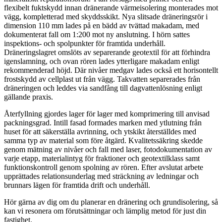
flexibelt fuktskydd innan dränerande värmeisolering monterades mot
vägg, kompletterad med skyddsskikt. Nya slitsade dräneringsrör i
dimension 110 mm lades på en bädd av tvättad makadam, med
dokumenterat fall om 1:200 mot ny anslutning. I hörn sattes
inspektions- och spolpunkter för framtida underhåll.
Dräneringslagret omslöts av separerande geotextil för att förhindra
igenslamning, och ovan rören lades ytterligare makadam enligt
rekommenderad höjd. Där nivåer medgav lades också ett horisontellt
frostskydd av cellplast ut från vägg. Takvatten separerades från
dräneringen och leddes via sandfång till dagvattenlösning enligt
gällande praxis.
Återfyllning gjordes lager för lager med komprimering till anvisad
packningsgrad. Intill fasad formades marken med ytlutning från
huset för att säkerställa avrinning, och ytskikt återställdes med
samma typ av material som före åtgärd. Kvalitetssäkring skedde
genom mätning av nivåer och fall med laser, fotodokumentation av
varje etapp, materialintyg för fraktioner och geotextilklass samt
funktionskontroll genom spolning av rören. Efter avslutat arbete
upprättades relationsunderlag med sträckning av ledningar och
brunnars lägen för framtida drift och underhåll.
Hör gärna av dig om du planerar en dränering och grundisolering, så
kan vi resonera om förutsättningar och lämplig metod för just din
fastighet.