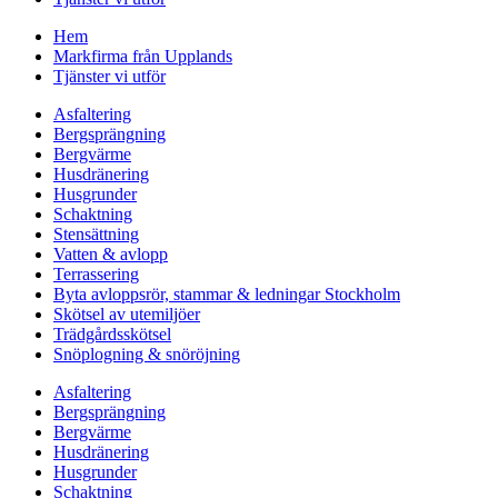
Hem
Markfirma från Upplands
Tjänster vi utför
Asfaltering
Bergsprängning
Bergvärme
Husdränering
Husgrunder
Schaktning
Stensättning
Vatten & avlopp
Terrassering
Byta avloppsrör, stammar & ledningar Stockholm
Skötsel av utemiljöer
Trädgårdsskötsel
Snöplogning & snöröjning
Asfaltering
Bergsprängning
Bergvärme
Husdränering
Husgrunder
Schaktning