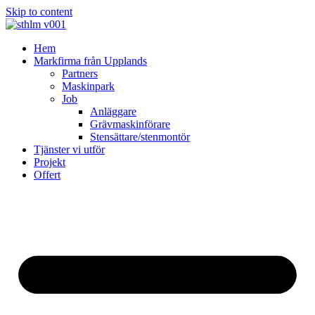
Skip to content
Hem
Markfirma från Upplands
Partners
Maskinpark
Job
Anläggare
Grävmaskinförare
Stensättare/stenmontör
Tjänster vi utför
Projekt
Offert