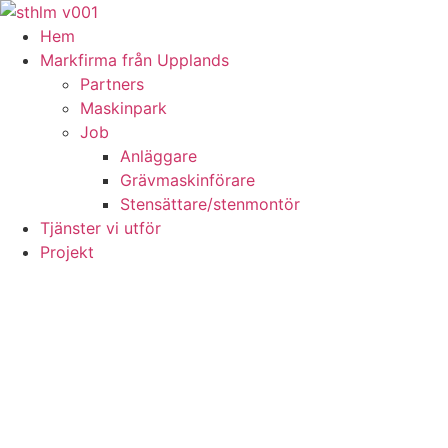
Skip
to
Hem
content
Markfirma från Upplands
Partners
Maskinpark
Job
Anläggare
Grävmaskinförare
Stensättare/stenmontör
Tjänster vi utför
Projekt