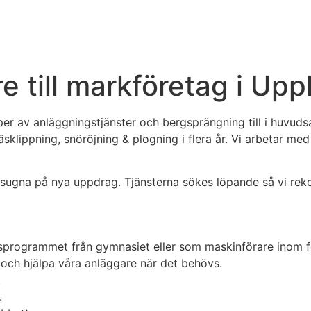
e till markföretag i Up
yper av anläggningstjänster och bergsprängning till i huvu
äsklippning, snöröjning & plogning i flera år. Vi arbetar m
r sugna på nya uppdrag. Tjänsterna sökes löpande så vi rek
ngsprogrammet från gymnasiet eller som maskinförare ino
 och hjälpa våra anläggare när det behövs.
.
n.