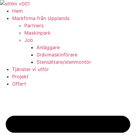
Skip
to
Hem
content
Markfirma från Upplands
Partners
Maskinpark
Job
Anläggare
Grävmaskinförare
Stensättare/stenmontör
Tjänster vi utför
Projekt
Offert