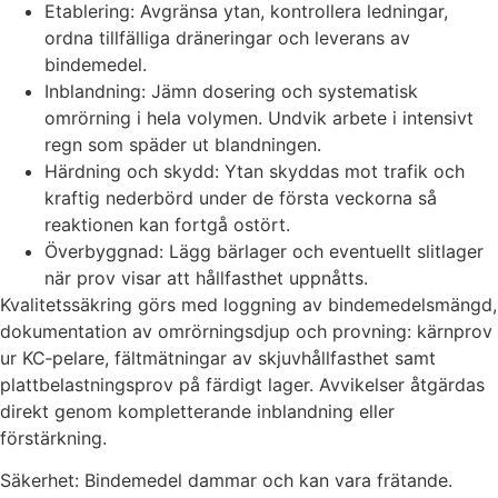
Etablering: Avgränsa ytan, kontrollera ledningar,
ordna tillfälliga dräneringar och leverans av
bindemedel.
Inblandning: Jämn dosering och systematisk
omrörning i hela volymen. Undvik arbete i intensivt
regn som späder ut blandningen.
Härdning och skydd: Ytan skyddas mot trafik och
kraftig nederbörd under de första veckorna så
reaktionen kan fortgå ostört.
Överbyggnad: Lägg bärlager och eventuellt slitlager
när prov visar att hållfasthet uppnåtts.
Kvalitetssäkring görs med loggning av bindemedelsmängd,
dokumentation av omrörningsdjup och provning: kärnprov
ur KC‑pelare, fältmätningar av skjuvhållfasthet samt
plattbelastningsprov på färdigt lager. Avvikelser åtgärdas
direkt genom kompletterande inblandning eller
förstärkning.
Säkerhet: Bindemedel dammar och kan vara frätande.