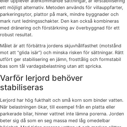
eller upplever återkommande sättningar, är lerstabilisering
ett möjligt alternativ. Metoden används för villauppfarter,
parkeringsytor, plattor på mark, mindre byggnader och
mark runt ledningsschakter. Den kan också kombineras
med dränering och förstärkning av överbyggnad för ett
robust resultat.
Målet är att förbättra jordens skjuvhållfasthet (motstånd
mot att “glida isär”) och minska risken för sättningar. Rätt
utfört ger stabilisering en jämn, frosttålig och formstabil
bas som tål vardagsbelastning utan att spricka.
Varför lerjord behöver
stabiliseras
Lerjord har hög fukthalt och små korn som binder vatten.
När belastningen ökar, till exempel från en platta eller
parkerade bilar, hinner vattnet inte lämna porerna. Jorden
beter sig då som en seg massa med låg omedelbar