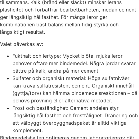
tillsammans. Kalk (bränd eller släckt) minskar lerans
plasticitet och förbättrar bearbetbarheten, medan cement
ger långsiktig hållfasthet. För många leror ger
kombinationen bäst balans mellan tidig styrka och
långsiktigt resultat.
Valet påverkas av:
Fukthalt och lertype: Mycket blöta, mjuka leror
behöver oftare mer bindemedel. Några jordar svarar
bättre på kalk, andra på mer cement.
Sulfater och organiskt material: Höga sulfatnivåer
kan kräva sulfatresistent cement. Organiskt innehåll
(gyttja/torv) kan hämma bindemedelsreaktionen – då
behövs provning eller alternativa metoder.
Frost och beständighet: Cement andelen styr
långsiktig hållfasthet och frosttålighet. Dränering och
ett välbyggt överbyggnadspaket är alltid viktiga
komplement.
Bindemedelshalten optimeras genom laboratorieprov där