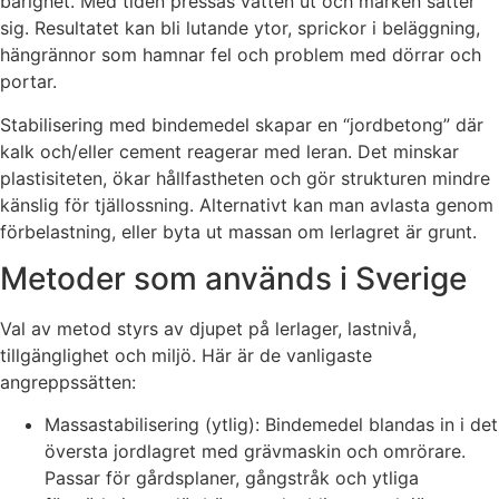
bärighet. Med tiden pressas vatten ut och marken sätter
sig. Resultatet kan bli lutande ytor, sprickor i beläggning,
hängrännor som hamnar fel och problem med dörrar och
portar.
Stabilisering med bindemedel skapar en “jordbetong” där
kalk och/eller cement reagerar med leran. Det minskar
plastisiteten, ökar hållfastheten och gör strukturen mindre
känslig för tjällossning. Alternativt kan man avlasta genom
förbelastning, eller byta ut massan om lerlagret är grunt.
Metoder som används i Sverige
Val av metod styrs av djupet på lerlager, lastnivå,
tillgänglighet och miljö. Här är de vanligaste
angreppssätten:
Massastabilisering (ytlig): Bindemedel blandas in i det
översta jordlagret med grävmaskin och omrörare.
Passar för gårdsplaner, gångstråk och ytliga