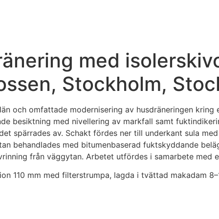
änering med isolerskiv
ossen, Stockholm, Stoc
än och omfattade modernisering av husdräneringen kring en 
ande besiktning med nivellering av markfall samt fuktindike
t spärrades av. Schakt fördes ner till underkant sula med s
tan behandlades med bitumenbaserad fuktskyddande beläggn
navrinning från väggytan. Arbetet utfördes i samarbete med
ion 110 mm med filterstrumpa, lagda i tvättad makadam 8–16