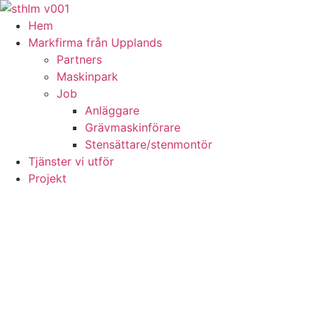
Skip
to
Hem
content
Markfirma från Upplands
Partners
Maskinpark
Job
Anläggare
Grävmaskinförare
Stensättare/stenmontör
Tjänster vi utför
Projekt