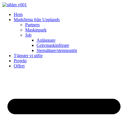
Skip
to
Hem
content
Markfirma från Upplands
Partners
Maskinpark
Job
Anläggare
Grävmaskinförare
Stensättare/stenmontör
Tjänster vi utför
Projekt
Offert