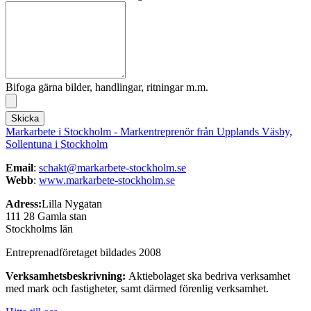
Bifoga gärna bilder, handlingar, ritningar m.m.
Skicka
Markarbete i Stockholm - Markentreprenör från Upplands Väsby,
Sollentuna i Stockholm
Email
:
schakt@markarbete-stockholm.se
Webb
:
www.markarbete-
stockholm.se
Adress:
Lilla Nygatan
111 28 Gamla stan
Stockholms län
Entreprenadföretaget bildades 2008
Verksamhetsbeskrivning:
Aktiebolaget ska bedriva verksamhet
med mark och fastigheter, samt därmed förenlig verksamhet.