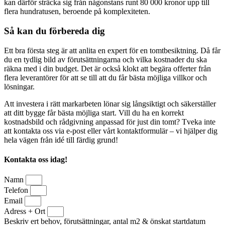
kan därför sträcka sig från någonstans runt 80 000 kronor upp till
flera hundratusen, beroende på komplexiteten.
Så kan du förbereda dig
Ett bra första steg är att anlita en expert för en tomtbesiktning. Då får
du en tydlig bild av förutsättningarna och vilka kostnader du ska
räkna med i din budget. Det är också klokt att begära offerter från
flera leverantörer för att se till att du får bästa möjliga villkor och
lösningar.
Att investera i rätt markarbeten lönar sig långsiktigt och säkerställer
att ditt bygge får bästa möjliga start. Vill du ha en korrekt
kostnadsbild och rådgivning anpassad för just din tomt? Tveka inte
att kontakta oss via e-post eller vårt kontaktformulär – vi hjälper dig
hela vägen från idé till färdig grund!
Kontakta oss idag!
Namn
Telefon
Email
Adress + Ort
Beskriv ert behov, förutsättningar, antal m2 & önskat startdatum