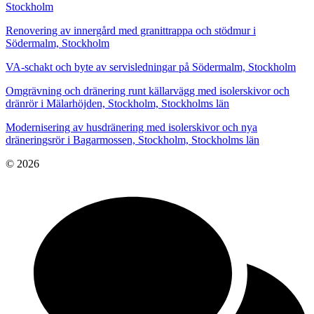
Stockholm
Renovering av innergård med granittrappa och stödmur i
Södermalm, Stockholm
VA-schakt och byte av servisledningar på Södermalm, Stockholm
Omgrävning och dränering runt källarvägg med isolerskivor och
dränrör i Mälarhöjden, Stockholm, Stockholms län
Modernisering av husdränering med isolerskivor och nya
dräneringsrör i Bagarmossen, Stockholm, Stockholms län
© 2026