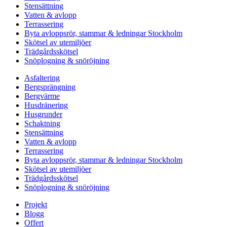
Stensättning
Vatten & avlopp
Terrassering
Byta avloppsrör, stammar & ledningar Stockholm
Skötsel av utemiljöer
Trädgårdsskötsel
Snöplogning & snöröjning
Asfaltering
Bergsprängning
Bergvärme
Husdränering
Husgrunder
Schaktning
Stensättning
Vatten & avlopp
Terrassering
Byta avloppsrör, stammar & ledningar Stockholm
Skötsel av utemiljöer
Trädgårdsskötsel
Snöplogning & snöröjning
Projekt
Blogg
Offert